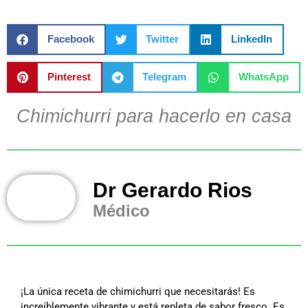
Facebook
Twitter
LinkedIn
Pinterest
Telegram
WhatsApp
Chimichurri para hacerlo en casa
Dr Gerardo Rios
Médico
¡La única receta de chimichurri que necesitarás! Es
increíblemente vibrante y está repleta de sabor fresco. Es