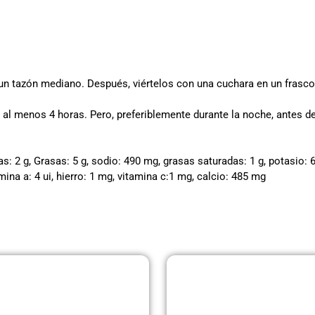
 un tazón mediano. Después, viértelos con una cuchara en un frasco
te al menos 4 horas. Pero, preferiblemente durante la noche, antes d
s: 2 g, Grasas: 5 g, sodio: 490 mg, grasas saturadas: 1 g, potasio: 61
ina a: 4 ui, hierro: 1 mg, vitamina c:1 mg, calcio: 485 mg
Página
Página
Página
Página
Página