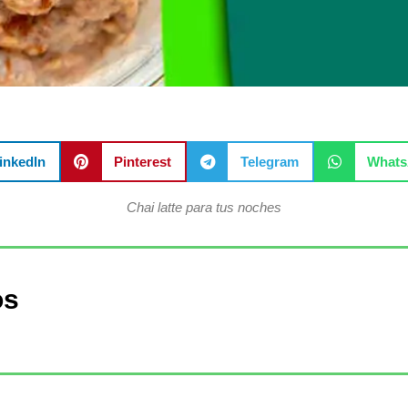
inkedIn
Pinterest
Telegram
What
Chai latte para tus noches
os