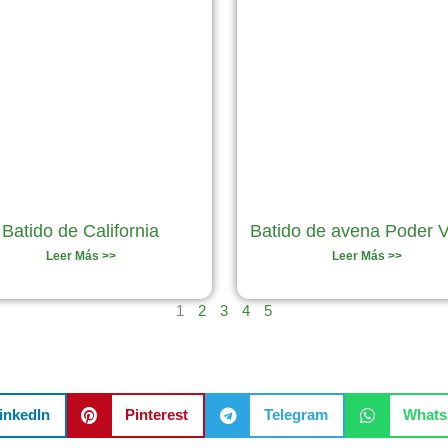
Batido de California
Batido de avena Poder 
Leer Más >>
Leer Más >>
1
2
3
4
5
inkedIn
Pinterest
Telegram
What