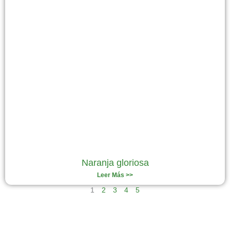
Naranja gloriosa
Leer Más >>
1
2
3
4
5