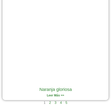
Naranja gloriosa
Leer Más >>
1
2
3
4
5