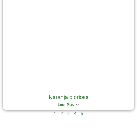
Naranja gloriosa
Leer Más >>
1
2
3
4
5