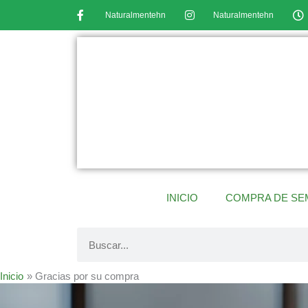
Ir
Naturalmentehn
Naturalmentehn
al
contenido
INICIO
COMPRA DE SE
Buscar
Inicio
Gracias por su compra