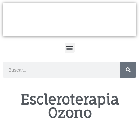
Ir
al
contenido
Buscar
Escleroterapia
Ozono