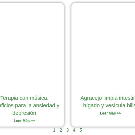
Página
Página
Página
Página
Página
Terapia con música,
Agracejo limpia intesti
ficios para la ansiedad y
hígado y vesícula bili
depresión
Leer Más >>
Leer Más >>
1
2
3
4
5