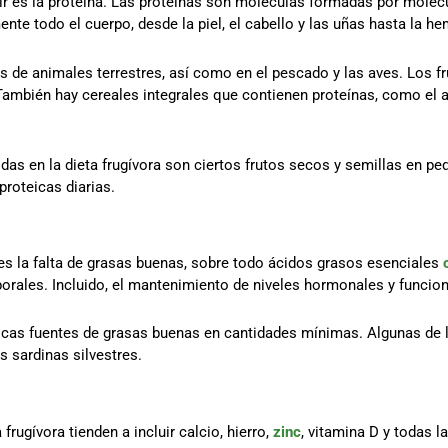
mir es la proteína. Las proteínas son moléculas formadas por mo
nte todo el cuerpo, desde la piel, el cabello y las uñas hasta la h
 de animales terrestres, así como en el pescado y las aves. Los frut
mbién hay cereales integrales que contienen proteínas, como el arroz
das en la dieta frugívora son ciertos frutos secos y semillas en pe
proteicas diarias.
 es la falta de grasas buenas, sobre todo ácidos grasos esenciales
porales. Incluido, el mantenimiento de niveles hormonales y funcio
pocas fuentes de grasas buenas en cantidades mínimas. Algunas de
s sardinas silvestres.
frugívora tienden a incluir calcio, hierro,
zinc
, vitamina D y todas l