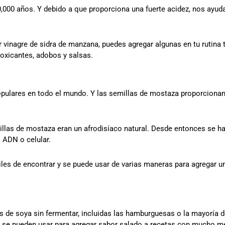
,000 años. Y debido a que proporciona una fuerte acidez, nos ayuda 
vinagre de sidra de manzana, puedes agregar algunas en tu rutina 
toxicantes, adobos y salsas.
ulares en todo el mundo. Y las semillas de mostaza proporcionan
llas de mostaza eran un afrodisíaco natural. Desde entonces se 
l ADN o celular.
les de encontrar y se puede usar de varias maneras para agregar un
os de soya sin fermentar, incluidas las hamburguesas o la mayoría
o se pueden usar para agregar sabor salado a recetas con mucho m