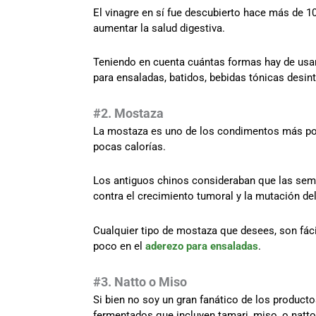
El vinagre en sí fue descubierto hace más de 10
aumentar la salud digestiva.
Teniendo en cuenta cuántas formas hay de usar 
para ensaladas, batidos, bebidas tónicas desin
#2. Mostaza
La mostaza es uno de los condimentos más pop
pocas calorías.
Los antiguos chinos consideraban que las semi
contra el crecimiento tumoral y la mutación de
Cualquier tipo de mostaza que desees, son fáci
poco en el
aderezo para ensaladas
.
#3. Natto o Miso
Si bien no soy un gran fanático de los product
fermentados que incluyen tamari, miso, o natt