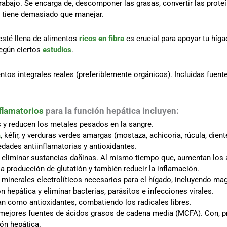
abajo. Se encarga de, descomponer las grasas, convertir las proteín
 tiene demasiado que manejar.
 esté llena de alimentos
ricos en fibra
es crucial para apoyar tu híga
según ciertos
estudios
.
os integrales reales (preferiblemente orgánicos). Incluidas fuentes
flamatorios
para la función hepática incluyen:
s y reducen los metales pesados en la sangre.
a
, kéfir, y verduras verdes amargas (mostaza, achicoria, rúcula, dient
dades antiinflamatorias y antioxidantes.
 eliminar sustancias dañinas. Al mismo tiempo que, aumentan los
a producción de glutatión y también reducir la inflamación.
 minerales electrolíticos necesarios para el hígado, incluyendo ma
n hepática y eliminar bacterias, parásitos e infecciones virales.
n como antioxidantes, combatiendo los radicales libres.
mejores fuentes de ácidos grasos de cadena media (MCFA). Con, pr
ión hepática.