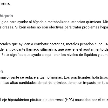
 orina.
 hígado
 siglos para ayudar al hígado a metabolizar sustancias químicas. M
 grasas. Si bien estas no son efectivas para tratar problemas hepá
nciales que ayudan a combatir bacterias, metales pesados e inclu
el antioxidante llamado silimarina, que previene el agotamiento del
. Esto significa que ayuda a equilibrar los niveles de líquidos y au
ón
a mayor parte se reduce a tus hormonas. Los practicantes holístic
al. Las altas cantidades de estrés crónico, tienen un impacto en tu 
eje hipotalámico-pituitario-suprarrenal (HPA) causados por el est