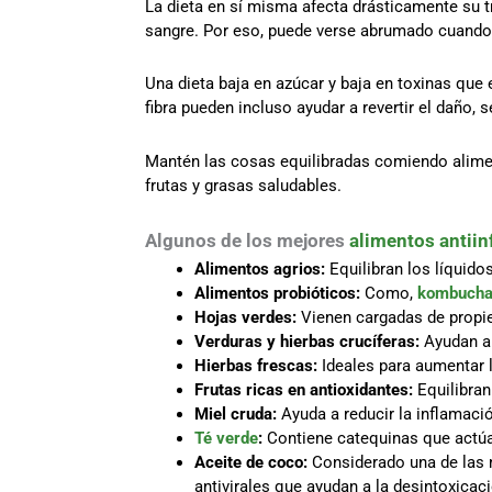
La dieta en sí misma afecta drásticamente su tr
sangre. Por eso, puede verse abrumado cuando
Una dieta baja en azúcar y baja en toxinas que
fibra pueden incluso ayudar a revertir el daño, 
Mantén las cosas equilibradas comiendo aliment
frutas y grasas saludables.
Algunos de los mejores
alimentos antiin
Alimentos agrios:
Equilibran los líquido
Alimentos probióticos:
Como,
kombuch
Hojas verdes:
Vienen cargadas de propie
Verduras y hierbas crucíferas:
Ayudan a
Hierbas frescas:
Ideales para aumentar l
Frutas ricas en antioxidantes:
Equilibran
Miel cruda:
Ayuda a reducir la inflamació
Té verde
:
Contiene catequinas que actúa
Aceite
de coco:
Considerado una de las 
antivirales que ayudan a la desintoxicac