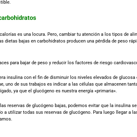
ible.
 carbohidratos
 calorías es una locura. Pero, cambiar tu atención a los tipos de a
as dietas bajas en carbohidratos producen una pérdida de peso ráp
es para bajar de peso y reducir los factores de riesgo cardiovascul
 insulina con el fin de disminuir los niveles elevados de glucosa
 uno de sus trabajos es indicar a las células que almacenen tanta
gado, ya que el glucógeno es nuestra energía «primaria».
 las reservas de glucógeno bajas, podemos evitar que la insulina s
do a utilizar todas sus reservas de glucógeno. Para luego llegar a 
tamos.