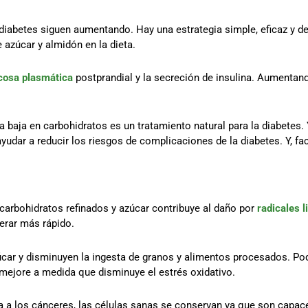
diabetes siguen aumentando. Hay una estrategia simple, eficaz y 
 azúcar y almidón en la dieta.
cosa plasmática
postprandial y la secreción de insulina. Aumentand
aja en carbohidratos es un tratamiento natural para la diabetes. Y
yudar a reducir los riesgos de complicaciones de la diabetes. Y, f
 carbohidratos refinados y azúcar contribuye al daño por
radicales l
erar más rápido.
úcar y disminuyen la ingesta de granos y alimentos procesados. Po
 mejore a medida que disminuye el estrés oxidativo.
a a los cánceres, las células sanas se conservan ya que son capaces