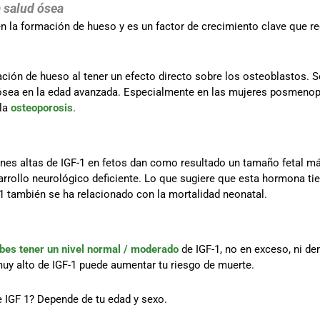
a salud ósea
n la formación de hueso y es un factor de crecimiento clave que reg
ción de hueso al tener un efecto directo sobre los osteoblastos. 
a ósea en la edad avanzada. Especialmente en las mujeres posmenop
 la
osteoporosis
.
es altas de IGF-1 en fetos dan como resultado un tamaño fetal má
arrollo neurológico deficiente. Lo que sugiere que esta hormona ti
F-1 también se ha relacionado con la mortalidad neonatal.
bes tener un nivel normal / moderado
de IGF-1, no en exceso, ni d
muy alto de IGF-1 puede aumentar tu riesgo de muerte.
e IGF 1? Depende de tu edad y sexo.