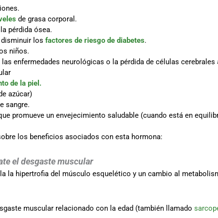
iones.
iveles
de grasa corporal.
la pérdida ósea.
 disminuir los
factores de riesgo de diabetes
.
los niños.
ra las enfermedades neurológicas o la pérdida de células cerebrales
ular
o de la piel.
de azúcar)
de sangre.
ue promueve un envejecimiento saludable (cuando está en equilibr
sobre los beneficios asociados con esta hormona:
ate el desgaste muscular
 la hipertrofia del músculo esquelético y un cambio al metabolismo
desgaste muscular relacionado con la edad (también llamado
sarcop